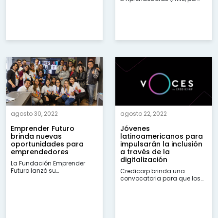
parte del Programa AWE
sus siglas en inglés) lanzó la
Bolivia en las ciudades de
segunda versión de sus
La Paz y El Alto tuvieron...
cursos en Bolivia, en busca
de beneficiar a...
agosto 30, 2022
agosto 22, 2022
Emprender Futuro
Jóvenes
brinda nuevas
latinoamericanos para
oportunidades para
impulsarán la inclusión
emprendedores
a través de la
digitalización
La Fundación Emprender
Futuro lanzó su
Credicorp brinda una
convocatoria para el
convocatoria para que los
Programa de Liderazgo,
jóvenes de 18 a 32 años de
Emprendimiento e
Latinoamérica sean parte de
Innovación (PLEI). En esta
Voces reuniendo y
nueva versión del Programa
reconociendo ideas que
PLEI emprendedores y...
generen...