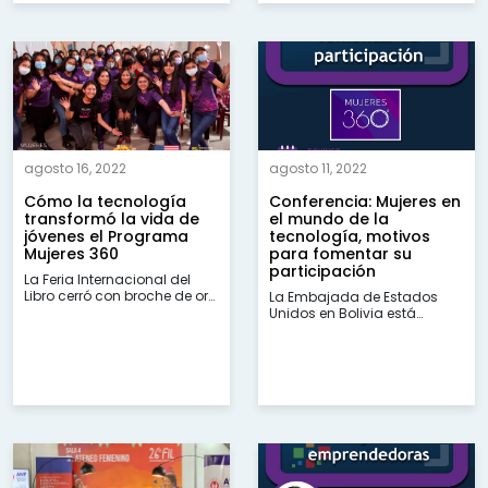
agosto 16, 2022
agosto 11, 2022
Cómo la tecnología
Conferencia: Mujeres en
transformó la vida de
el mundo de la
jóvenes el Programa
tecnología, motivos
Mujeres 360
para fomentar su
participación
La Feria Internacional del
Libro cerró con broche de oro
La Embajada de Estados
al contar con la
Unidos en Bolivia está
participación de las ex
presente en la 26a. versión
becarias del Programa
de la Feria Internacional del
Mujeres 360. Participante de...
Libro de La Paz, la cual
brinda...