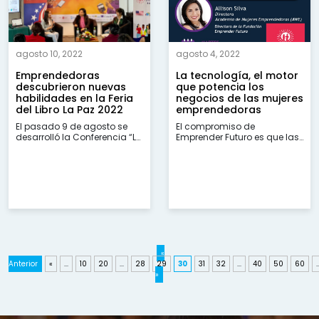
agosto 10, 2022
agosto 4, 2022
Emprendedoras
La tecnología, el motor
descubrieron nuevas
que potencia los
habilidades en la Feria
negocios de las mujeres
del Libro La Paz 2022
emprendedoras
El pasado 9 de agosto se
El compromiso de
desarrolló la Conferencia “La
Emprender Futuro es que las
tecnología, el motor que
emprendedoras bolivianas
potencia los negocios de las
accedan a nuevas
mujeres emprendedoras” en
oportunidades de
la Ferial Internacional...
emprendimiento a través de
herramientas tecnológicas.
«
Anterior
«
...
10
20
...
28
29
30
31
32
...
40
50
60
..
»