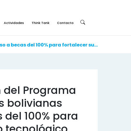
Actividades
Think Tank
Contacto
Buscar:
Se lanza la 7ma versión del Programa Mujeres 360: Jóvenes bolivianas tendrán acceso a becas del 100% para fortalecer su liderazgo tecnológico
n del Programa
s bolivianas
 del 100% para
o tecnológico